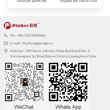
vinile per pareti del
impatto per case di cura
corridoio
Tel : +86-13570084662
E-mail : lily.zheng@pinger.cn
Indirizzo : 409 Room ,Infinitus Plaza Buliding B,No. 2,
Yunchengnan 1st Road Baiyun District,Guangzhou,China