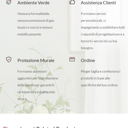
Ambiente Verde
Assistenza Clienti
Nessuna formaldeide,
Forniamo servizi
nessuna emissione di gas
personalizzati, ci
tossici o nocivi e nessun
impegniamo a soddisfare tutti
metallo pesante.
i requisiti di progettazione e a
fornirti i servizi di cui hai
bisogno.
Protezione Murale
Ordine
Forniamo accessori
Pinger taglia e confeziona i
aggiuntivi per la protezione
prodotti in base alle
delle pareti per garantirti
specifiche del tuo ordine.
un'esperienza di acquisto
sicura.