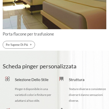
Porta flacone per trasfusione
+
Per Saperne Di Più
Scheda pinger personalizzata
Selezione Dello Stile
Struttura
Pinger è disponibile in una
Texture diverse e consistenze
varietà di colori e finiture per
diverse ti danno sensazioni
adattarsi al tuo stile.
diverse.