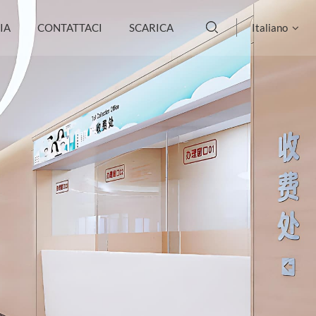
IA
CONTATTACI
SCARICA
Italiano
English
français
Deutsch
русский
italiano
español
português
العربية