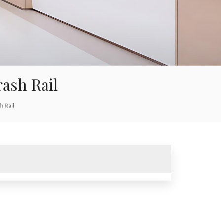
한국의
Tiếng việt
Indonesia
ash Rail
中文
h Rail