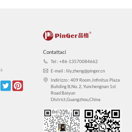
Contattaci
Tel : +86-13570084662
tà
E-mail : lily.zheng@pinger.cn
Indirizzo : 409 Room ,Infinitus Plaza
Buliding B,No. 2, Yunchengnan 1st
Road Baiyun
District,Guangzhou,China