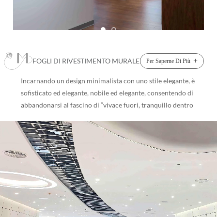
FOGLI DI RIVESTIMENTO MURALE
+
Per Saperne Di Più
Incarnando un design minimalista con uno stile elegante, è
sofisticato ed elegante, nobile ed elegante, consentendo di
abbandonarsi al fascino di “vivace fuori, tranquillo dentro
e confortevole durante il soggiorno” . Fogli di rivestimento
murale ●I pannelli murali Pinger, un tipo di prodotto
omogeneo a nucleo passante, incorporano un masterbatch
di resina arricchito con ioni d'argento. ●Questa
composizione elimina efficacemente i microrganismi
patogeni, compresi i funghi, Escherichia coli , Stafilococco
aureo e muffe, che entrano in contatto con la superficie,
mantenendo inalterata l'efficacia antibatterica per tutto il
ciclo di vita del materiale. ●Progettato come un foglio di