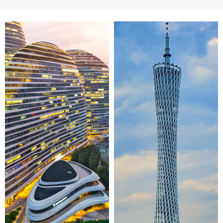
●
Per gli spazi interni, opzioni come
Pannelli murali in
macchie oleose si puliscono con una penna, utilizzare alcol
legno impiallacciato
,
Specchi da parete per interni
,
puro o aggiungere alcol in acqua per strofinare)
Pannelli decorativi da parete
, E
Pannelli in carbonio
Imballaggio Pinger
fornire soluzioni di progettazione versatili mantenendo al
contempo standard ecosostenibili.
Approfondire la cooperazione con designer e architetti famosi in patria e all'estero in
tutto il mondo
Sviluppare profondamente nuovi mercati internazionali
I prodotti PinGer sono stati esportati in più di 100 paesi