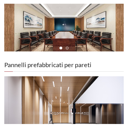
nastro. 3.Tagliare i pannelli Pinger Wall in base alle loro
tutto il ciclo di vita del materiale. Progettato come un foglio di
critici.
dimensioni. 4. Adesivo a pennello. 5. Attendere 20-30
vinile rigido per pareti, offre una robusta protezione delle
minuti (a seconda della temperatura effettiva). 6. Fissare i
pareti e impatto superiore - prestazioni di mitigazione ,
pannelli Pinger alla parete. 7.Rullatura con rullo per far
rendendolo adatto ad applicazioni quali pannelli murali per
fuoriuscire il gas tra la parete e i pannelli. Installazione del
interni di hotel, pannelli murali in pelle 3D, pannelli murali in
pannello a parete Pinger ●Accessori per pannelli da parete
carbonio dorato e rivestimenti murali dal design moderno.
Pinger 1. Finiture in alluminio 2. Pezzi di rifinitura in tinta
Inoltre, le sue proprietà impermeabili, ignifughe, insonorizzate
unita 3. Riempimento del sigillante Applicazioni: ● Aree ad
e fonoassorbenti, combinate con materiali specializzati
alto traffico e ad alto impatto. Sala di pulizia, corridoi.
configurazioni di difesa a muro integrate , lo rendono ideale
Pannelli prefabbricati per pareti
Aule. Camere pazienti/residenti. Sale conferenze.
per ambienti esigenti come gli ospedali, dove rivestimenti
Retrobottega. Colonne. Vantaggi. Infinite opzioni di design
murali medicali igienici e durevoli sono critici. --------------占
consentono il coordinamento con qualsiasi schema di
位-----------
interior design. Durevole. ●Pinger mantiene gli interni
protetti e dall'aspetto gradevole ●Il colore Pinger è
presente in tutta la superficie, contribuendo a ridurre lo
scolorimento causato dai graffi. Settori edilizi: Aviazione e
pannello in vinile per rivestimento murale
trasporti. Istruzione. Sanità. Ospitalità. Uffici e uso misto.
Vendita al dettaglio. Residenze per anziani. Sport e