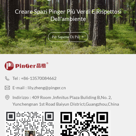
Creare Spazi Pinger Più Verdi E Rispettosi
Dell'ambiente
+
Per Saperne Di Più
Tel : +86-13570084662
E-mail : lily.zheng@pinger.cn
Indirizzo : 409 Room ,Infinitus Plaza Buliding B,No. 2,
Yunchengnan 1st Road Baiyun District,Guangzhou,China