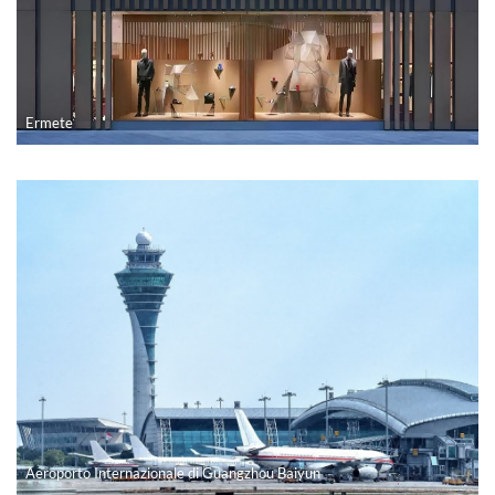
Ospedale materno-infantile di Jiaozuo
Ermete
Migliorare gli ospedali generali Amana con moda e durata
Ferrovia ad alta velocità Giakarta-Bandung
Hotel Four Seasons di Guangzhou
Quang Hanh Onsen in Vietnam
Progetto dell'Università del Maryland: trasformare gli spazi con pannelli murali innovativi
Il nuovo tour dell'ufficio di Pinger: dove i pannelli auto-sviluppati ridefiniscono gli spazi di lavoro moderni
Il primo ospedale popolare della città di Nanning, provincia del Guangxi
Spazio di qualità, bellezza elegante
Aeroporto Internazionale di Guangzhou Baiyun
강남비에비스나무병원Gangnam Bievis Tree Hospital
Yunzhu Hotel: resistenza e stile: soluzioni per pareti in vinile Pinger
Sistema di venature del legno caldo: un'esperienza rustica naturale e calda
Scuola primaria Nansha: l'innovazione del pannello murale Pinger in azione
BDExpo Indonesia 2024, fiera dei materiali da costruzione: il debutto sorprendente e la visione futura di PinGer®