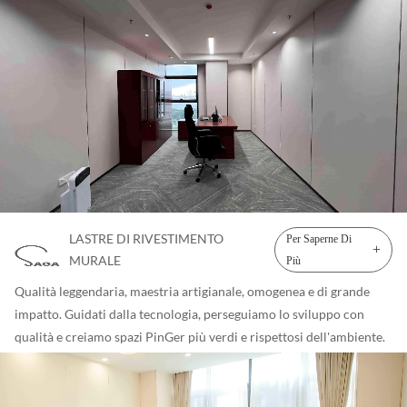
rivestimento murale Rigid Sheet Wall Protection è il
nostro prodotto più popolare. Progettato per una
resistenza agli urti superiore, Rigid Sheet mantiene le tue
pareti protette e impeccabili per gli anni a venire.
Disponibile in vinile rigido o PETG per un'alternativa
sostenibile. Materiale: Senza PVC Informazioni sui
pannelli da parete Pinger ●Spessore: 1 mm 1,2 mm 1,5 mm
2 mm 2,5 mm 3 mm ●Dimensioni: Colore unito: 1,22*2,8
m/foglio, 1,22*2,44 m/foglio colore del legno: 1,18*2,8
m/foglio, 1,18*2,44 m/foglio ●La lunghezza può essere
LASTRE DI RIVESTIMENTO
Per Saperne Di
tagliata secondo la vostra richiesta ● Finitura superficiale:
+
Rivestimenti murali in vinile rigido
MURALE
Più
Texture a strisce ●Il colore è ricco: è possibile realizzare il
Qualità leggendaria, maestria artigianale, omogenea e di grande
colore OEM secondo la vostra richiesta Luoghi applicabili:
impatto. Guidati dalla tecnologia, perseguiamo lo sviluppo con
Ospedale, hotel, aeroporto, palazzo uffici di lusso, villa di
qualità e creiamo spazi PinGer più verdi e rispettosi dell'ambiente.
lusso, asilo nido, scuola, palazzetto dello sport, fabbrica,
Nome del prodotto: Rivestimento murale in vinile antibatterico
aereo, treno ad alta velocità, puleggia allentata, luogo
Installazione del pannello a parete Pinger L'installazione è
pubblico e così via. Dati tecnici e caratteristiche del
relativamente semplice e il costo di installazione non è elevato, può