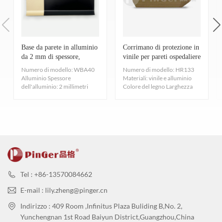
sufficiente utilizzare un panno pulito per
toluene. Pertanto, utilizzando i nostri prodotti, l'installazione può
[norma europea]
non rilevato
●Il colore è ricco: è possibile realizzare il colore OEM secondo la
avvenire in giornata e l'installazione può avvenire il giorno
(9)
Differenza di colore
- SAEJ1545-2005 [norma
rimuovere la polvere.
vostra richiesta
successivo, garantendo efficacemente la salute delle persone.
britannica]
Nessun significativo
differenza di colore
Luoghi applicabili:
Ospedale, hotel, aeroporto, palazzo uffici di
2.
In caso di macchie minori, come impronte,
(10)
Metallo pesante
- CA65 [standard americano]
non
A: Hai detto di aver ottenuto la certificazione EPD. Si tratta di una
lusso, villa di lusso, asilo nido, scuola, palazzetto dello sport,
Base da parete in alluminio
Corrimano di protezione in
macchie di tè o macchie di caffè, pulire con un
da 2 mm di spessore,
vinile per pareti ospedaliere
fabbrica, aereo, treno ad alta velocità, puleggia allentata, luogo
rilevato
certificazione? Cosa significa per te?
altezza 40, 60 e 100 mm
da 133 mm
panno pulito e acqua tiepida.
Numero di modello: WBA40
Numero di modello: HR133
pubblico e così via.
(11)
Formaldeide
- CA CDPH 01350-doc [Norma
B: La certificazione EPD è una valutazione dell'intero ciclo di vita
Alluminio Spessore
Materiali: vinile e alluminio
dell'alluminio: 2 millimetri
Colore del legno Larghezza
americana]/GB/T 18580-2017 [Norma nazionale]
non
di un prodotto, che ne attesta il rispetto di determinate prestazioni
3.
Se le macchie non vengono eliminate
Altezza totale: 40 mm/60
133 mm 5 m di lung...
rilevato
ambientali e la conformità ai principi dello sviluppo sostenibile.
mm...
tempestivamente e rimangono sulla superficie
Abbiamo ottenuto questa certificazione, che non solo attesta
troppo a lungo, utilizzare un panno pulito con un
l'ecosostenibilità, l'assenza di inquinamento e la riciclabilità dei
detergente neutro per pulirle.
nostri prodotti, ma riconosce e dimostra anche il nostro impegno e
4.
Dopo aver pulito con acqua calda o un detergente,
i nostri sforzi per lo sviluppo sostenibile. Continueremo a
sviluppare prodotti innovativi, a contribuire al concetto di design
utilizzare un panno pulito e asciutto per asciugare
Tel : +86-13570084662
sostenibile e a costruire insieme un ambiente sano. La nostra
le macchie d'acqua.
E-mail : lily.zheng@pinger.cn
visione a lungo termine è quella di raggiungere uno sviluppo
Selezione degli strumenti di pulizia
Indirizzo : 409 Room ,Infinitus Plaza Buliding B,No. 2,
sostenibile e di diventare un'azienda leader nella gestione
Yunchengnan 1st Road Baiyun District,Guangzhou,China