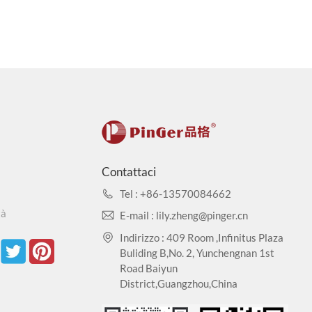
Contattaci
Tel : +86-13570084662
tà
E-mail : lily.zheng@pinger.cn
Indirizzo : 409 Room ,Infinitus Plaza
Buliding B,No. 2, Yunchengnan 1st
Road Baiyun
District,Guangzhou,China