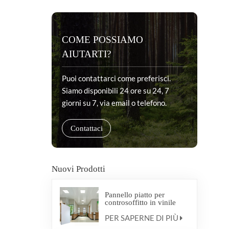
COME POSSIAMO
AIUTARTI?
Puoi contattarci come preferisci.
Siamo disponibili 24 ore su 24, 7
giorni su 7, via email o telefono.
Contattaci
Nuovi Prodotti
Pannello piatto per
controsoffitto in vinile
antibatterico medico
PER SAPERNE DI PIÙ