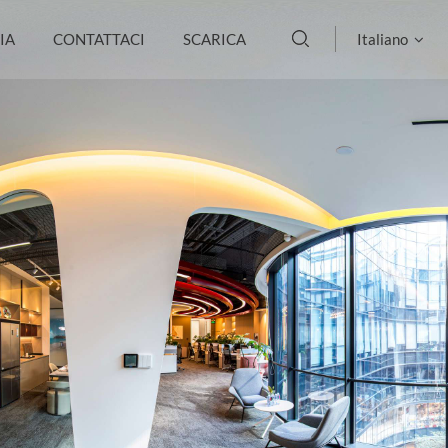
IA
CONTATTACI
SCARICA
Italiano
English
français
Deutsch
русский
italiano
español
português
العربية