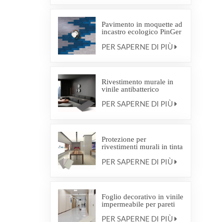
Pavimento in moquette ad
incastro ecologico PinGer
Interweave Commercial
PER SAPERNE DI PIÙ
Carpet
Rivestimento murale in
vinile antibatterico
PER SAPERNE DI PIÙ
Protezione per
rivestimenti murali in tinta
unita e con motivi effetto
PER SAPERNE DI PIÙ
legno
Foglio decorativo in vinile
impermeabile per pareti
PER SAPERNE DI PIÙ