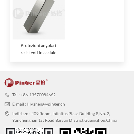
Protezioni angolari
resistenti in acciaio
inossidabile
Tel : +86-13570084662
E-mail : lily.zheng@pinger.cn
Indirizzo : 409 Room ,Infinitus Plaza Buliding B,No. 2,
Yunchengnan 1st Road Baiyun District,Guangzhou,China