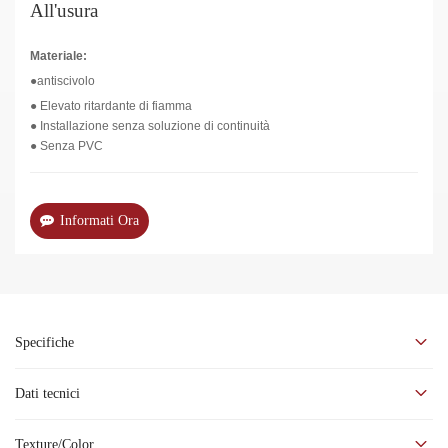
All'usura
Materiale:
●antiscivolo
●
Elevato ritardante di fiamma
●
Installazione senza soluzione di continuità
●
Senza PVC
Informati Ora
Specifiche
Pavimento in gomma per ambienti ad alto carico, design
Dati tecnici
con venature dal tono armonioso e silenzioso.
Texture/Color