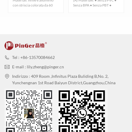
EN 423
Materiali: vinile e alluminio
(A) Materiale: ● Senza PVC ●
con striscia colorata da 60
Senza BPA ● Senza PBT ●
ISO
mm Lunghezza sta...
Senza ftalati/D...
Stabilità
23999-
≤0,40%
dimensionale
EN 434
Deformazione
ISO
da
23999-
≤4 millimetri
riscaldamento
EN 434
Fattore di
Norma
Circa 4 dB
Tel : +86-13570084662
silenziamento
ISO 717-2
ISO
E-mail : lily.zheng@pinger.cn
cedimento
0,03
24343-
Indirizzo : 409 Room ,Infinitus Plaza Buliding B,No. 2,
residuo
millimetri
EN 433
Yunchengnan 1st Road Baiyun District,Guangzhou,China
Antibatterico
e antimuffa
Bene
好
proprietà
resistenti
Emissioni di
sostanze
<10
volatili