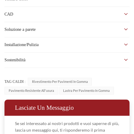
Adatto ad ambienti ad alto carico
Buon assorbimento del passo (6-8 dB)
CAD
R9 - Prestazioni antiscivolo
Soluzione a parete
Senza PVC, plastificanti ftalati e alogeni grazie alle elevate
proprietà ignifughe per una maggiore sicurezza
Installazione/Pulizia
Installazione senza soluzione di continuità
Non è richiesto alcun rivestimento
Sostenibilità
Luoghi applicabili: aeroporto, ferrovia ad alta velocità,
metropolitana, nave, ospedale, scuola, centro
TAG CALDI :
Rivestimento Per Pavimenti In Gomma
commerciale, stazione ferroviaria
Pavimento Resistente All'usura
Lastra Per Pavimento In Gomma
Parametro tecnico
Livello di settore
Lasciate Un Messaggio
Rivestimento
ISO
Tipo di
per
Se sei interessato ai nostri prodotti e vuoi saperne di più,
10581/EN
mm
pavimento
pavimenti in
lascia un messaggio qui, ti risponderemo il prima
649