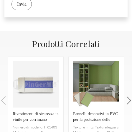
resistenza
Invia
elettrica
Resistenza
allo
EN 13893
≥0,3
scivolamento
a secco
Prodotti Correlati
Resistenza
DIN
R9
scivolosa
51130
Descrizione
Grado di
EN 649
T
usura
Prova di
ISO 4918-
Nessun
pressione
EN 425
danno
合格
delle ruote
Stabilità del
ISO 105 -
≥6
colore
B02
Rivestimenti di sicurezza in
Pannelli decorativi in PVC
ISO
vinile per corrimano
per la protezione delle
Resistenza
commerciali con striscia
pareti
26987-
Bene
好
Numero di modello: HR1403
Texture finita: Texture leggera
chimica
colorata alta 60 mm