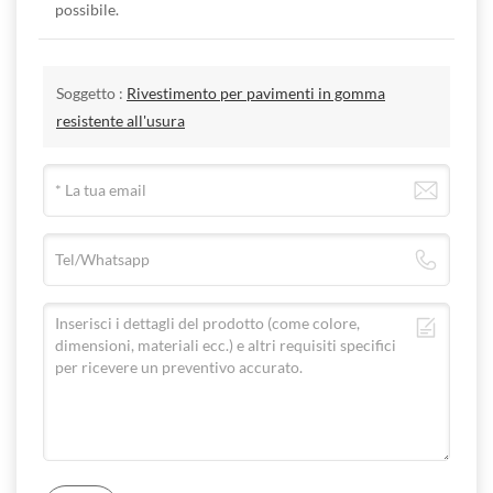
gomma
possibile.
ISO
Spessore
24346-
mm
2.0/3.0
EN 428
Soggetto :
Rivestimento per pavimenti in gomma
ISO
resistente all'usura
Ampiezza
24341-
mm
2
EN 426
ISO
Lunghezza
24341 -
M
20/15
EN 426
Prestazioni del prodotto
Valutazione
GB 8624-
B1
del fuoco
2012
Rilevamento
GB
di sostanze
18586-
Bene
合格
pericolose
2001
Resistenza
alla
EN 1081
>10 9-10