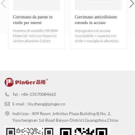
Fornire rigido
Vinile
materiali profilati che presentano una
dell'ambiente.
2. Robusto e durevole
resistenza all'impatto di 1 kg, come testato in conformità alle
R: Esistono altre certificazioni o caratteristiche che evidenziano la
Corrimano da parete in
Corrimano anticollisione
Realizzato in acciaio inossidabile 304, garantisce l'assenza di
vinile per interni
rotondo in acciaio
qualità e la compatibilità ambientale dei vostri prodotti
procedure specificate in ASTM D256-10EL,GB8624-2012,
ruggine e può essere utilizzato in modo efficace a lungo termine.
ospedalieri a prezzo di
inossidabile con fondo in
Numero di modello: HR38W
Impugnatura in acciaio
paraspigoli?
fabbrica
vinile
Resistenza all'impatto delle materie plastiche.
Materiali: mini corrimano in
inossidabile + copertura in
vinile e alluminio Colore
vinile + maniglia in alluminio
B: Sebbene al momento non disponiamo di una certificazione
6.
Rispettoso dell'ambiente
singolo Lunghezza: 5...
Altezza 200 mm, lu...
EPD specifica, i nostri prodotti sono progettati in linea con
[Pinger 品格 ® Pulizia e Manutenzione]
Nessun gas tossico, la formaldeide è qualificata. Puoi effettuare il
principi di ecosostenibilità. Siamo costantemente impegnati in
check-in immediatamente e non c'è bisogno di assorbire
Requisiti di pulizia e manuten
ricerca e sviluppo per soddisfare standard ambientali più elevati.
formaldeide TVOC:ISO 16000-3-6-9 E SGS:CA CDPH 01350 -
Ad esempio, la scelta dei materiali garantisce l'assenza di sostanze
Tasso di follow-up dei visitatori
pulizia e manutenzio
VOC
nocive rilasciate durante l'uso. Stiamo inoltre valutando
Camera privata
una volta in un ann
certificazioni più complete per dimostrare ulteriormente il nostro
7.
Non macchia
Tel : +86-13570084662
impegno per la qualità e la tutela ambientale. Puntiamo a
Luogo pubblico o corridoio
due o tre volte in un a
Resistente, impermeabile, facile da pulire in superficie, anti-
E-mail : lily.zheng@pinger.cn
migliorare costantemente i nostri prodotti per contribuire a un
inquinamento, non facile da tingere, test di resistenza alle macchie:
Indirizzo : 409 Room ,Infinitus Plaza Buliding B,No. 2,
Canale principale o porta d'ingresso pri
ambiente costruito più sostenibile.
una volta al mese
Yunchengnan 1st Road Baiyun District,Guangzhou,China
3. Comodo e conveniente
EN423:2001.
ncipale
Il paraspigoli viene utilizzato su pareti alte 10-15 cm da terra per
8. Certificato ISO
Nota: