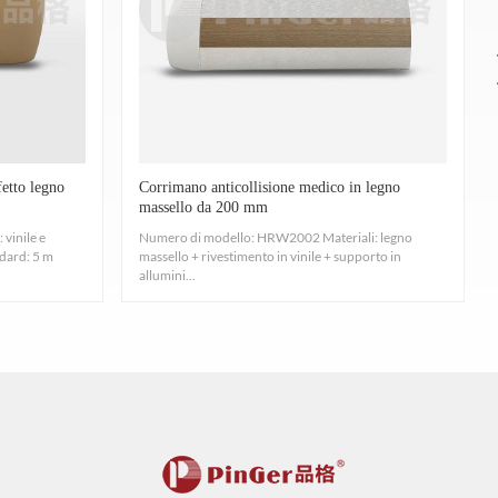
fetto legno
Corrimano anticollisione medico in legno
massello da 200 mm
vinile e
Numero di modello: HRW2002 Materiali: legno
ndard: 5 m
massello + rivestimento in vinile + supporto in
allumini...