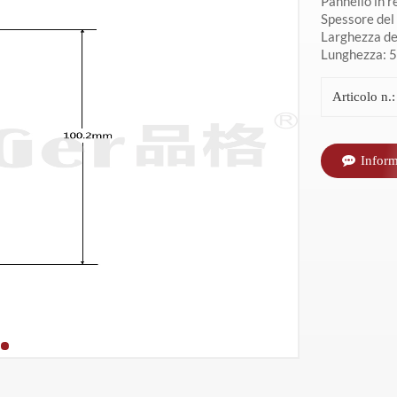
Pannello in r
Spessore del
Larghezza del
Lunghezza: 5
Articolo n.:
Inform