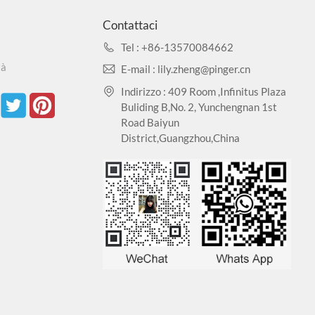
Contattaci
Tel : +86-13570084662
tà
E-mail : lily.zheng@pinger.cn
Indirizzo : 409 Room ,Infinitus Plaza
Buliding B,No. 2, Yunchengnan 1st
Road Baiyun
District,Guangzhou,China