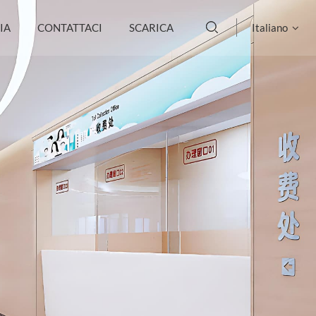
IA
CONTATTACI
SCARICA
Italiano
English
français
Deutsch
русский
italiano
español
português
العربية