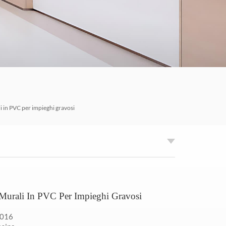
한국의
Tiếng việt
Indonesia
中文
i in PVC per impieghi gravosi
 Murali In PVC Per Impieghi Gravosi
1016