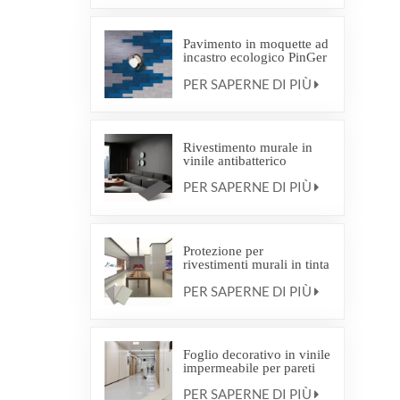
Pavimento in moquette ad
incastro ecologico PinGer
Interweave Commercial
PER SAPERNE DI PIÙ
Carpet
Rivestimento murale in
vinile antibatterico
PER SAPERNE DI PIÙ
Protezione per
rivestimenti murali in tinta
unita e con motivi effetto
PER SAPERNE DI PIÙ
legno
Foglio decorativo in vinile
impermeabile per pareti
PER SAPERNE DI PIÙ