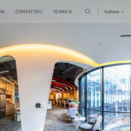
IA
CONTATTACI
SCARICA
Italiano
English
français
Deutsch
русский
italiano
español
português
العربية