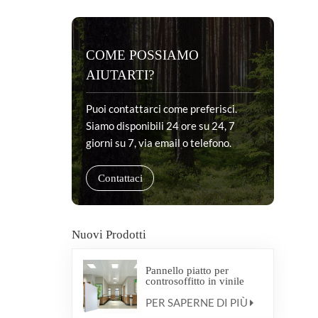
COME POSSIAMO
AIUTARTI?
Puoi contattarci come preferisci.
Siamo disponibili 24 ore su 24, 7
giorni su 7, via email o telefono.
Contattaci
Nuovi Prodotti
Pannello piatto per
controsoffitto in vinile
antibatterico medico
PER SAPERNE DI PIÙ