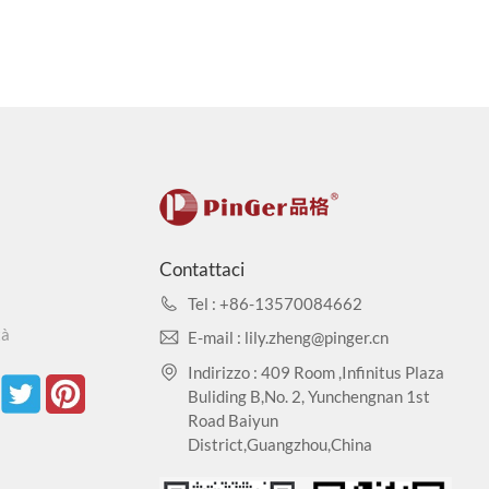
Contattaci
Tel : +86-13570084662
tà
E-mail : lily.zheng@pinger.cn
Indirizzo : 409 Room ,Infinitus Plaza
Buliding B,No. 2, Yunchengnan 1st
Road Baiyun
District,Guangzhou,China