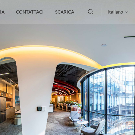
IA
CONTATTACI
SCARICA
Italiano
English
français
Deutsch
русский
italiano
español
português
العربية