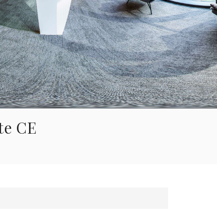
한국의
Tiếng việt
Indonesia
中文
te CE