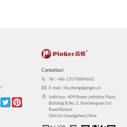
Contattaci
Tel : +86-13570084662
tà
E-mail : lily.zheng@pinger.cn
Indirizzo : 409 Room ,Infinitus Plaza
Buliding B,No. 2, Yunchengnan 1st
Road Baiyun
District,Guangzhou,China