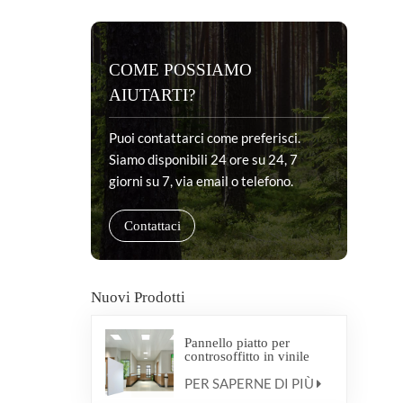
COME POSSIAMO
AIUTARTI?
Puoi contattarci come preferisci.
Siamo disponibili 24 ore su 24, 7
giorni su 7, via email o telefono.
Contattaci
Nuovi Prodotti
Pannello piatto per
controsoffitto in vinile
antibatterico medico
PER SAPERNE DI PIÙ