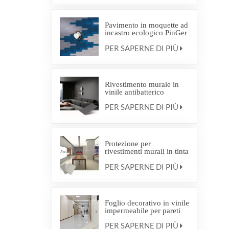
Pavimento in moquette ad
incastro ecologico PinGer
Interweave Commercial
PER SAPERNE DI PIÙ
Carpet
Rivestimento murale in
vinile antibatterico
PER SAPERNE DI PIÙ
Protezione per
rivestimenti murali in tinta
unita e con motivi effetto
PER SAPERNE DI PIÙ
legno
Foglio decorativo in vinile
impermeabile per pareti
PER SAPERNE DI PIÙ