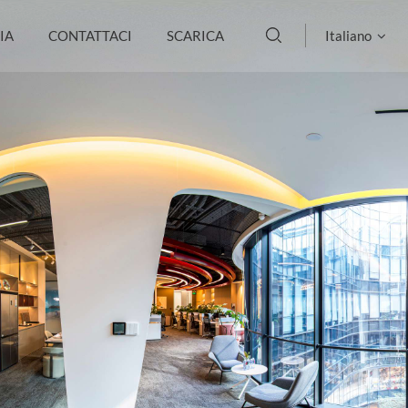
IA
CONTATTACI
SCARICA
Italiano
English
français
Deutsch
русский
italiano
español
português
العربية