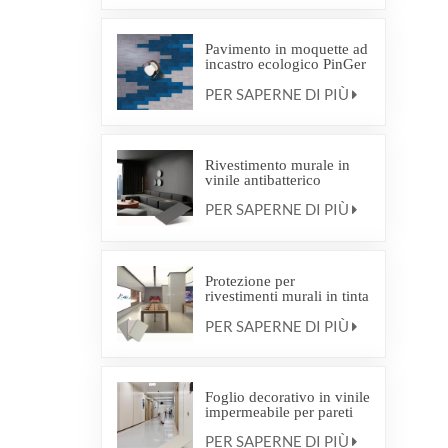
Pavimento in moquette ad
incastro ecologico PinGer
Interweave Commercial
PER SAPERNE DI PIÙ
Carpet
Rivestimento murale in
vinile antibatterico
PER SAPERNE DI PIÙ
Protezione per
rivestimenti murali in tinta
unita e con motivi effetto
PER SAPERNE DI PIÙ
legno
Foglio decorativo in vinile
impermeabile per pareti
PER SAPERNE DI PIÙ