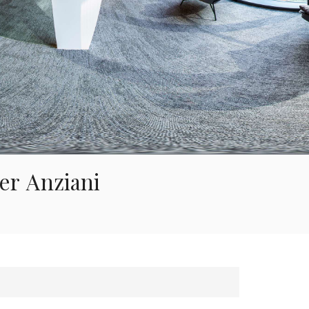
한국의
Tiếng việt
Indonesia
中文
Per Anziani