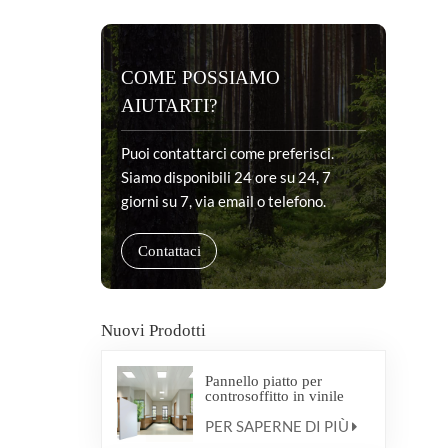
COME POSSIAMO
AIUTARTI?
Puoi contattarci come preferisci.
Siamo disponibili 24 ore su 24, 7
giorni su 7, via email o telefono.
Contattaci
Nuovi Prodotti
Pannello piatto per
controsoffitto in vinile
antibatterico medico
PER SAPERNE DI PIÙ