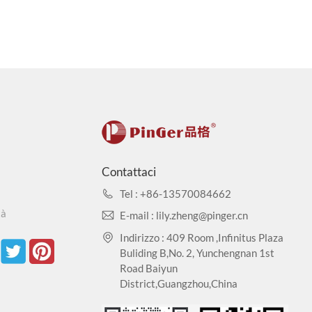
Contattaci
Tel : +86-13570084662
tà
E-mail : lily.zheng@pinger.cn
Indirizzo : 409 Room ,Infinitus Plaza
Buliding B,No. 2, Yunchengnan 1st
Road Baiyun
District,Guangzhou,China