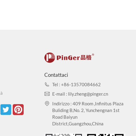
Contattaci
Tel : +86-13570084662
tà
E-mail : lily.zheng@pinger.cn
Indirizzo : 409 Room ,Infinitus Plaza
Buliding B,No. 2, Yunchengnan 1st
Road Baiyun
District,Guangzhou,China