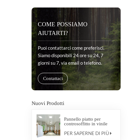
COME POSSIAMO
AIUTARTI?
Puoi contattarci come preferisci.
Siamo disponibili 24 ore su 24, 7
giorni su 7, via email o telefono.
Contattaci
Nuovi Prodotti
Pannello piatto per
controsoffitto in vinile
antibatterico medico
PER SAPERNE DI PIÙ