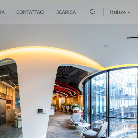
IA
CONTATTACI
SCARICA
Italiano
English
français
Deutsch
русский
italiano
español
português
العربية