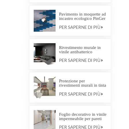
Pavimento in moquette ad
incastro ecologico PinGer
Interweave Commercial
PER SAPERNE DI PIÙ
Carpet
Rivestimento murale in
vinile antibatterico
PER SAPERNE DI PIÙ
Protezione per
rivestimenti murali in tinta
unita e con motivi effetto
PER SAPERNE DI PIÙ
legno
Foglio decorativo in vinile
impermeabile per pareti
PER SAPERNE DI PIÙ