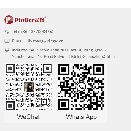
Tel : +86-13570084662
E-mail : lily.zheng@pinger.cn
Indirizzo : 409 Room ,Infinitus Plaza Buliding B,No. 2,
Yunchengnan 1st Road Baiyun District,Guangzhou,China