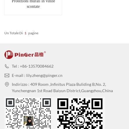
Protezioni murali in vinile
scontate
Un Totale Di
1
Pagine
Tel : +86-13570084662
E-mail : lily.zheng@pinger.cn
Indirizzo : 409 Room ,Infinitus Plaza Buliding B,No. 2,
Yunchengnan 1st Road Baiyun District,Guangzhou,China